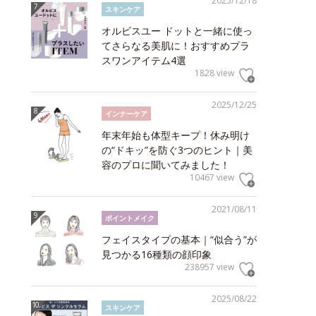
2025/12/18
スキンケア
オルビスユー ドットと一緒に使っ
てさらなる美肌に！おすすめプラ
スワンアイテム4選
1828 view
2025/12/25
インナーケア
年末年始も体型キープ！休み明け
の“ドキッ”を防ぐ3つのヒント｜美
容のプロに聞いてみました！
10467 view
2021/08/11
ポイントメイク
フェイスタイプの基本｜“似合う”が
見つかる16種類の顔印象
238957 view
2025/08/22
スキンケア