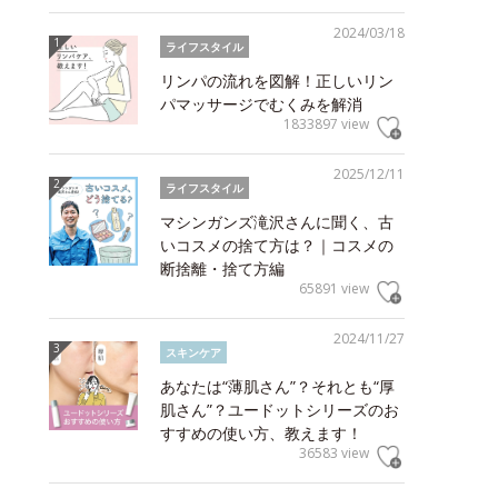
2024/03/18
ライフスタイル
リンパの流れを図解！正しいリン
パマッサージでむくみを解消
1833897 view
2025/12/11
ライフスタイル
マシンガンズ滝沢さんに聞く、古
いコスメの捨て方は？｜コスメの
断捨離・捨て方編
65891 view
2024/11/27
スキンケア
あなたは“薄肌さん”？それとも“厚
肌さん”？ユードットシリーズのお
すすめの使い方、教えます！
36583 view