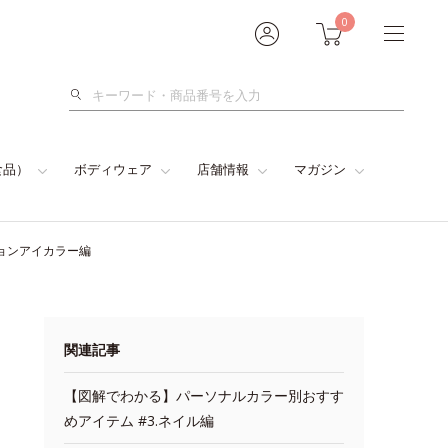
0
検
索
食品）
ボディウェア
店舗情報
マガジン
ョンアイカラー編
関連記事
【図解でわかる】パーソナルカラー別おすす
めアイテム #3.ネイル編