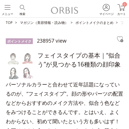
0
メニュー
検索
マイページ
カート
TOP
マガジン（美容情報・読み物）
ポイントメイクのまとめ
フェ
238957 view
ポイントメイク
フェイスタイプの基本｜“似合
う”が見つかる16種類の顔印象
パーソナルカラーと合わせて近年話題になってい
るのが、“フェイスタイプ”。顔の形やパーツの配置
などからおすすめのメイク方法や、似合う色など
をみつけることができるんです。とはいえ、よく
わからない、初めて聞いたという方も多いはず！