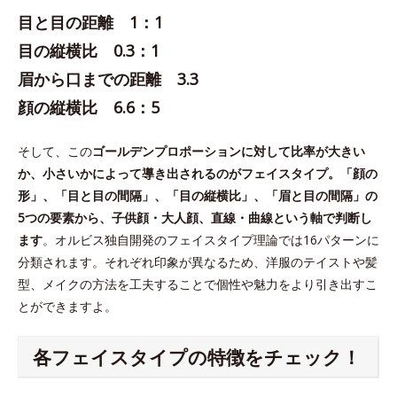
目と目の距離 1：1
目の縦横比 0.3：1
眉から口までの距離 3.3
顔の縦横比 6.6：5
そして、この
ゴールデンプロポーションに対して比率が大きい
か、小さいかによって導き出されるのがフェイスタイプ。「顔の
形」、「目と目の間隔」、「目の縦横比」、「眉と目の間隔」の
5つの要素から、子供顔・大人顔、直線・曲線という軸で判断し
ます
。オルビス独自開発のフェイスタイプ理論では16パターンに
分類されます。それぞれ印象が異なるため、洋服のテイストや髪
型、メイクの方法を工夫することで個性や魅力をより引き出すこ
とができますよ。
各フェイスタイプの特徴をチェック！