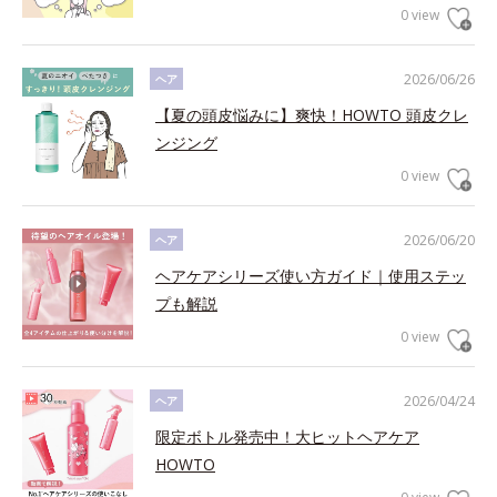
0 view
2026/06/26
ヘア
【夏の頭皮悩みに】爽快！HOWTO 頭皮クレ
ンジング
0 view
2026/06/20
ヘア
ヘアケアシリーズ使い方ガイド｜使用ステッ
プも解説
0 view
2026/04/24
ヘア
限定ボトル発売中！大ヒットヘアケア
HOWTO