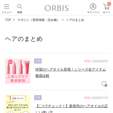
0
メニュー
検索
マイページ
カート
TOP
マガジン（美容情報・読み物）
ヘアのまとめ
ヘアのまとめ
NEW
2026/08/03
ヘア
待望のヘアオイル登場！シリーズ全アイテム
徹底比較
NEW
2026/07/10
ヘア
【〇×でチェック！】新発売のヘアオイルの正
しい使い方