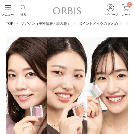
0
メニュー
検索
マイページ
カート
TOP
マガジン（美容情報・読み物）
ポイントメイクのまとめ
【一