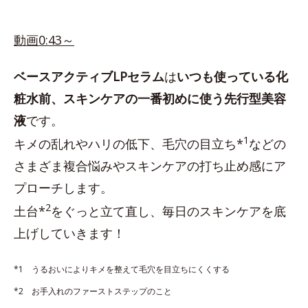
動画0:43～
ベースアクティブLPセラム
は
いつも使っている化
粧水前、スキンケアの一番初めに使う先行型美容
液
です。
1
キメの乱れやハリの低下、毛穴の目立ち*
などの
さまざま複合悩みやスキンケアの打ち止め感にア
プローチします。
2
土台*
をぐっと立て直し、毎日のスキンケアを底
上げしていきます！
*1 うるおいによりキメを整えて毛穴を目立ちにくくする
*2 お手入れのファーストステップのこと