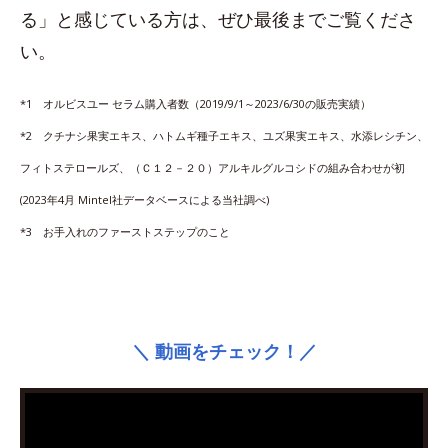
る」と感じている方は、ぜひ最後までご覧くださ
い。
*1 オルビスユー セラム購入者数（2019/9/1～2023/6/30の販売実績）
*2 クチナシ果実エキス、ハトムギ種子エキス、ユズ果実エキス、水添レシチン、
フィトステロールズ、（Ｃ１２－２０）アルキルグルコシドの組み合わせが初
(2023年4月 Mintel社データベースによる当社調べ)
*3 お手入れのファーストステップのこと
＼ 動画をチェック！／