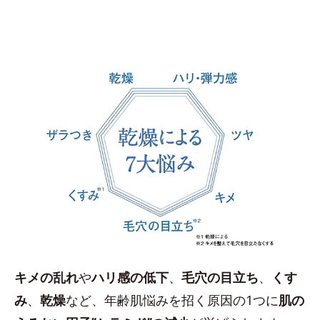
キメの乱れ
や
ハリ感の低下
、
毛穴の目立ち
、
くす
み
、
乾燥
など、年齢肌悩みを招く原因の1つに
肌の