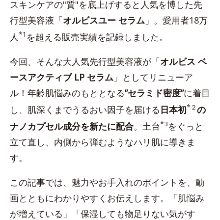
スキンケアの"質"を底上げすると人気を博した先
行型美容液「
オルビスユー セラム
」。愛用者18万
*1
人
を超える販売実績を記録しました。
今回、そんな大人気先行型美容液が「
オルビス ベ
ースアクティブ LP セラム
」としてリニューア
ル！年齢肌悩みのもととなる
”セラミド密度”
に着目
*
２
し、肌深くまでうるおい因子を届ける
日本初
の
*
3
ナノカプセル成分を新たに配合
。土台
をぐっと
立て直し、内側から弾むようなハリ肌に導きま
す。
この記事では、魅力やお手入れのポイントを、動
画とともにわかりやすくお伝えします。「肌悩み
が増えている」「保湿しても物足りない気がす