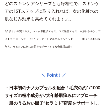
どのスキンケアシリーズとも好相性で、スキンケ
アの1STステップに取り入れれば、次の化粧水の
肌なじみ効果も高めてくれますよ。
*クチナシ果実エキス、ハトムギ種子エキス、ユズ果実エキス、水添レシチン、フ
ィトステロールズ、（Ｃ１２－２０）アルキルグルコシド、BG、水（うるおいを
与え、うるおいに満ちた肌をサポートする複合保湿成分）
＼ Point！／
・日本初のナノカプセルを配合！毛穴の約1/1000
サイズの極小成分が7大年齢肌悩みにアプローチ
・肌のうるおい因子“セラミド”密度をサポートし、