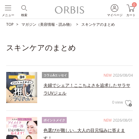
0
メニュー
検索
マイページ
カート
TOP
マガジン（美容情報・読み物）
スキンケアのまとめ
スキンケアのまとめ
NEW
2026/08/04
コラム&エッセイ
夫婦でシェア！ここちよさを追求したサラサ
ラUVジェル
0 view
NEW
2026/08/01
ポイントメイク
色選びが難しい…大人の目元悩みに答えま
す！