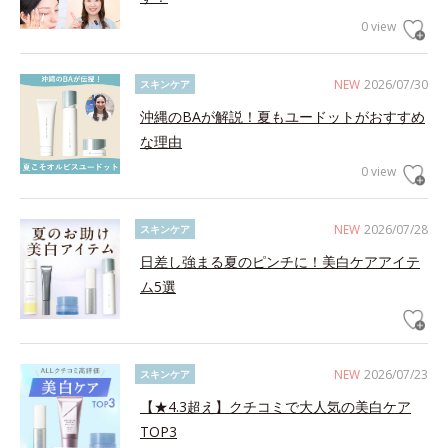
0 view
NEW
2026/07/30
スキンケア
沖縄のBAが解説！夏もユードットがおすすめ
な理由
0 view
NEW
2026/07/28
スキンケア
日差し強まる夏のピンチに！美白ケアアイテ
ム5選
NEW
2026/07/23
スキンケア
【★4.3超え】クチコミで大人気の美白ケア
TOP3