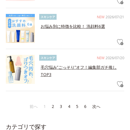
NEW
2026/07/21
スキンケア
お悩み別に特徴を比較！ 洗顔料6選
NEW
2026/07/20
スキンケア
毛穴悩み”ごっそり”オフ！編集部ガチ推し
TOP3
前へ
1
2
3
4
5
6
次へ
カテゴリで探す