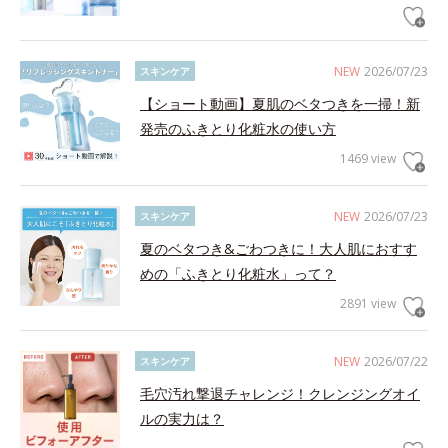
NEW
2026/07/23
スキンケア
【ショート動画】夏肌のベタつきを一掃！新
発売のふきとり化粧水の使い方
1469 view
NEW
2026/07/23
スキンケア
夏のベタつき&ごわつきに！大人肌におすす
めの「ふきとり化粧水」って？
2891 view
NEW
2026/07/22
スキンケア
毛穴汚れ撃退チャレンジ！クレンジングオイ
ルの実力は？