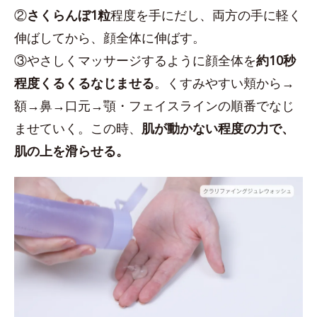
②
さくらんぼ1粒
程度を手にだし、両方の手に軽く
伸ばしてから、顔全体に伸ばす。
③やさしくマッサージするように顔全体を
約10秒
程度くるくるなじませる
。くすみやすい頬から→
額→鼻→口元→顎・フェイスラインの順番でなじ
ませていく。この時、
肌が動かない程度の力で、
肌の上を滑らせる。