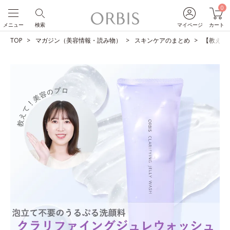
0
メニュー
検索
マイページ
カート
TOP
マガジン（美容情報・読み物）
スキンケアのまとめ
【教えて