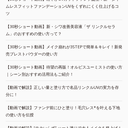
ムレスフィットファンデーションUVをくずれにくく仕上げるコ
ツ
【30秒ショート動画】新・シワ改善美容液「ザ リンクルセラ
ム」のおすすめの使い方って？
【30秒ショート動画】メイク崩れが3STEPで簡単＆キレイ！新発
売プレストパウダーの使い方
【30秒ショート動画】待望の再販！オルビスユーミストの使い方
｜シーン別おすすめ活用法もご紹介！
【動画で解説】正しい量と塗り方で名品リンクルUVの実力を存
分に！
【動画で解説】ファンデ前にひと塗り！毛穴レス*を叶える下地
の使い方を伝授
【動画で解説】“テクいらず” ハート塗りで大人メイクを格上げ！