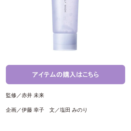
監修／赤井 未来
企画／伊藤 幸子 文／塩田 みのり