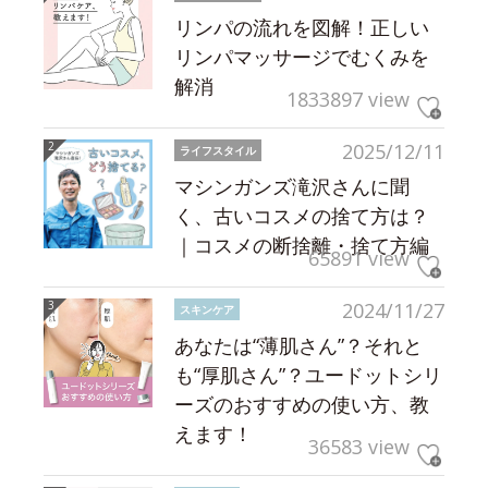
リンパの流れを図解！正しい
リンパマッサージでむくみを
解消
1833897 view
2025/12/11
ライフスタイル
マシンガンズ滝沢さんに聞
く、古いコスメの捨て方は？
｜コスメの断捨離・捨て方編
65891 view
2024/11/27
スキンケア
あなたは“薄肌さん”？それと
も“厚肌さん”？ユードットシリ
ーズのおすすめの使い方、教
えます！
36583 view