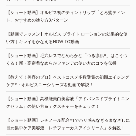
【ショート動画】オルビス初のティントリップ「とろ蜜ティン
ト」おすすめの塗り方3パターン
【動画でレッスン】オルビス ブライト ローションの効果的な使
い方｜キレイをかなえるHOW TO動画
【ショート動画】毛穴レスでなめらかな「つる凛肌*」はこうつ
くる！新・高密着なめらかファンデの使い方のコツを伝授
【教えて！美容のプロ】ベストコスメ多数受賞の初期エイジング
ケア*・オルビスユーシリーズを動画で解説！
【ショート動画】高機能美白美容液「アドバンスドブライトニン
グセラム」の使い方＆テクスチャーをチェック！
【ショート動画】レチノール配合*1でハリ感みなぎるまなざしに
目元集中ケア美容液「レチフォーカスアイクリーム」を解説！