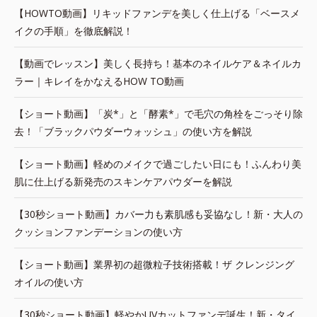
【HOWTO動画】リキッドファンデを美しく仕上げる「ベースメ
イクの手順」を徹底解説！
【動画でレッスン】美しく長持ち！基本のネイルケア＆ネイルカ
ラー｜キレイをかなえるHOW TO動画
【ショート動画】「炭*」と「酵素*」で毛穴の角栓をごっそり除
去！「ブラックパウダーウォッシュ」の使い方を解説
【ショート動画】軽めのメイクで過ごしたい日にも！ふんわり美
肌に仕上げる新発売のスキンケアパウダーを解説
【30秒ショート動画】カバー力も素肌感も妥協なし！新・大人の
クッションファンデーションの使い方
【ショート動画】業界初の超微粒子技術搭載！ザ クレンジング
オイルの使い方
【30秒ショート動画】軽やかUVカットファンデ誕生！新・タイ