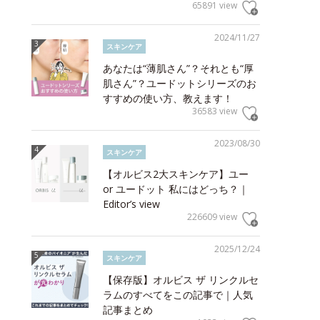
65891 view
2024/11/27
スキンケア
あなたは“薄肌さん”？それとも“厚
肌さん”？ユードットシリーズのお
すすめの使い方、教えます！
36583 view
2023/08/30
スキンケア
【オルビス2大スキンケア】ユー
or ユードット 私にはどっち？｜
Editor’s view
226609 view
2025/12/24
スキンケア
【保存版】オルビス ザ リンクルセ
ラムのすべてをこの記事で｜人気
記事まとめ