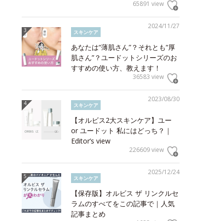
65891 view
2024/11/27
スキンケア
あなたは“薄肌さん”？それとも“厚
肌さん”？ユードットシリーズのお
すすめの使い方、教えます！
36583 view
2023/08/30
スキンケア
【オルビス2大スキンケア】ユー
or ユードット 私にはどっち？｜
Editor’s view
226609 view
2025/12/24
スキンケア
【保存版】オルビス ザ リンクルセ
ラムのすべてをこの記事で｜人気
記事まとめ