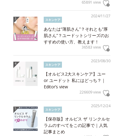
65891 view
2024/11/27
スキンケア
あなたは“薄肌さん”？それとも“厚
肌さん”？ユードットシリーズのお
すすめの使い方、教えます！
36583 view
2023/08/30
スキンケア
【オルビス2大スキンケア】ユー
or ユードット 私にはどっち？｜
Editor’s view
226609 view
2025/12/24
スキンケア
【保存版】オルビス ザ リンクルセ
ラムのすべてをこの記事で｜人気
記事まとめ