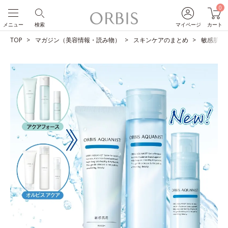
0
メニュー
検索
マイページ
カート
TOP
マガジン（美容情報・読み物）
スキンケアのまとめ
敏感肌用