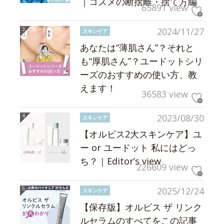
｜コスメの断捨離・捨て方編
65891 view
2024/11/27
スキンケア
あなたは“薄肌さん”？それと
も“厚肌さん”？ユードットシリ
ーズのおすすめの使い方、教
えます！
36583 view
2023/08/30
スキンケア
【オルビス2大スキンケア】ユ
ー or ユードット 私にはどっ
ち？｜Editor’s view
226609 view
2025/12/24
スキンケア
【保存版】オルビス ザ リンク
ルセラムのすべてをこの記事