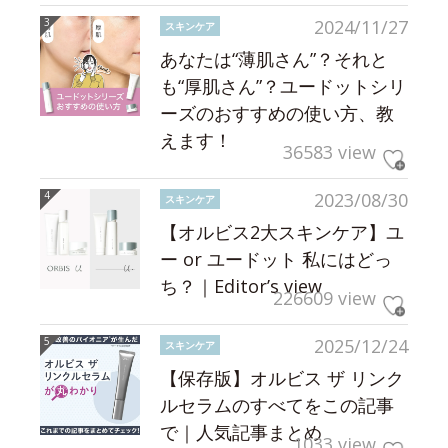
2024/11/27
スキンケア
あなたは“薄肌さん”？それと
も“厚肌さん”？ユードットシリ
ーズのおすすめの使い方、教
えます！
36583 view
2023/08/30
スキンケア
【オルビス2大スキンケア】ユ
ー or ユードット 私にはどっ
ち？｜Editor’s view
226609 view
2025/12/24
スキンケア
【保存版】オルビス ザ リンク
ルセラムのすべてをこの記事
で｜人気記事まとめ
1033 view