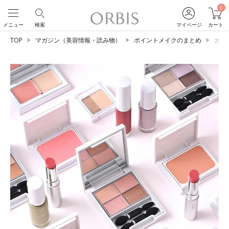
0
メニュー
検索
マイページ
カート
TOP
マガジン（美容情報・読み物）
ポイントメイクのまとめ
オル