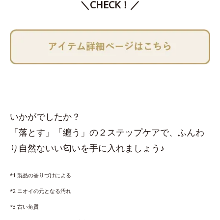
＼CHECK！／
いかがでしたか？
「落とす」「纏う」の２ステップケアで、ふんわ
り自然ないい匂いを手に入れましょう♪
*1 製品の香りづけによる
*2 ニオイの元となる汚れ
*3 古い角質