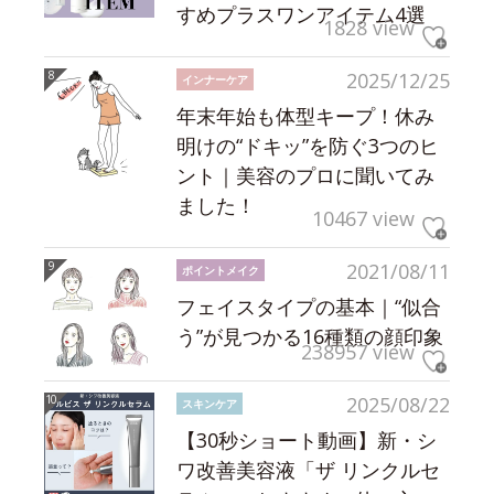
すめプラスワンアイテム4選
1828 view
2025/12/25
インナーケア
年末年始も体型キープ！休み
明けの“ドキッ”を防ぐ3つのヒ
ント｜美容のプロに聞いてみ
ました！
10467 view
2021/08/11
ポイントメイク
フェイスタイプの基本｜“似合
う”が見つかる16種類の顔印象
238957 view
2025/08/22
スキンケア
【30秒ショート動画】新・シ
ワ改善美容液「ザ リンクルセ