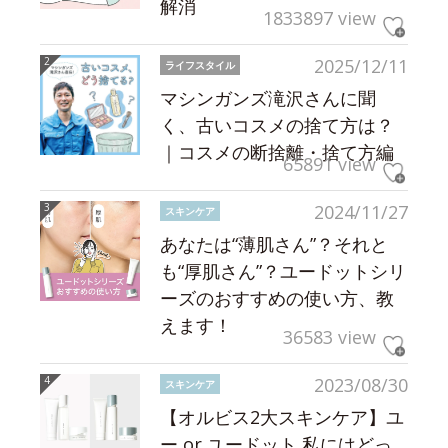
解消
1833897 view
2025/12/11
ライフスタイル
マシンガンズ滝沢さんに聞
く、古いコスメの捨て方は？
｜コスメの断捨離・捨て方編
65891 view
2024/11/27
スキンケア
あなたは“薄肌さん”？それと
も“厚肌さん”？ユードットシリ
ーズのおすすめの使い方、教
えます！
36583 view
2023/08/30
スキンケア
【オルビス2大スキンケア】ユ
ー or ユードット 私にはどっ