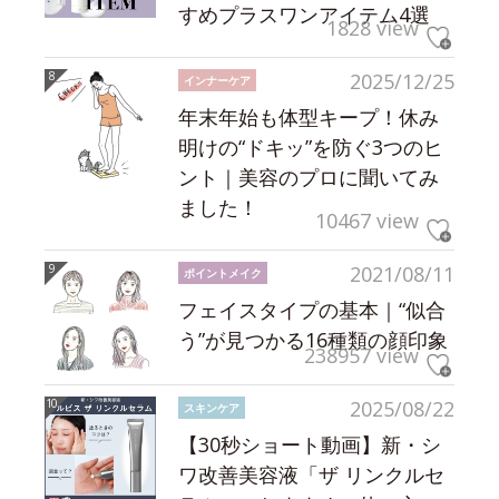
すめプラスワンアイテム4選
1828 view
2025/12/25
インナーケア
年末年始も体型キープ！休み
明けの“ドキッ”を防ぐ3つのヒ
ント｜美容のプロに聞いてみ
ました！
10467 view
2021/08/11
ポイントメイク
フェイスタイプの基本｜“似合
う”が見つかる16種類の顔印象
238957 view
2025/08/22
スキンケア
【30秒ショート動画】新・シ
ワ改善美容液「ザ リンクルセ