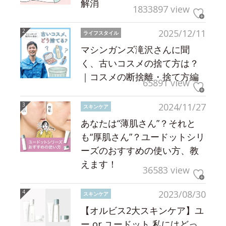
解消
1833897 view
2025/12/11
ライフスタイル
マシンガンズ滝沢さんに聞
く、古いコスメの捨て方は？
｜コスメの断捨離・捨て方編
65891 view
2024/11/27
スキンケア
あなたは“薄肌さん”？それと
も“厚肌さん”？ユードットシリ
ーズのおすすめの使い方、教
えます！
36583 view
2023/08/30
スキンケア
【オルビス2大スキンケア】ユ
ー or ユードット 私にはどっ