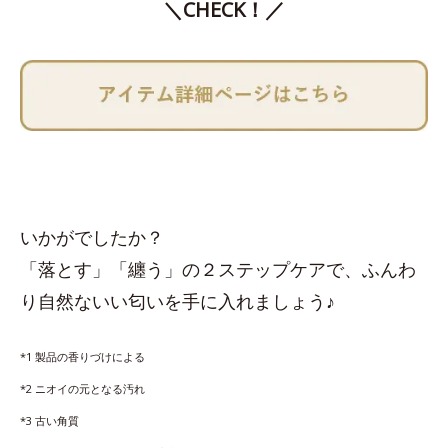
＼CHECK！／
いかがでしたか？
「落とす」「纏う」の２ステップケアで、ふんわ
り自然ないい匂いを手に入れましょう♪
*1 製品の香りづけによる
*2 ニオイの元となる汚れ
*3 古い角質