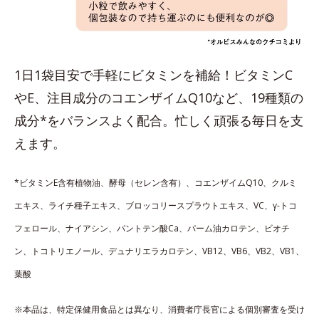
1日1袋目安で手軽にビタミンを補給！ビタミンC
やE、注目成分のコエンザイムQ10など、19種類の
成分*をバランスよく配合。忙しく頑張る毎日を支
えます。
*ビタミンE含有植物油、酵母（セレン含有）、コエンザイムQ10、クルミ
エキス、ライチ種子エキス、ブロッコリースプラウトエキス、VC、γ-トコ
フェロール、ナイアシン、パントテン酸Ca、パーム油カロテン、ビオチ
ン、トコトリエノール、デュナリエラカロテン、VB12、VB6、VB2、VB1、
葉酸
※本品は、特定保健用食品とは異なり、消費者庁長官による個別審査を受け