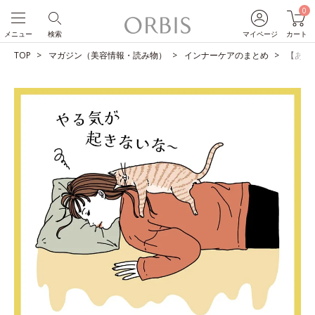
0
メニュー
検索
マイページ
カート
TOP
マガジン（美容情報・読み物）
インナーケアのまとめ
【あな