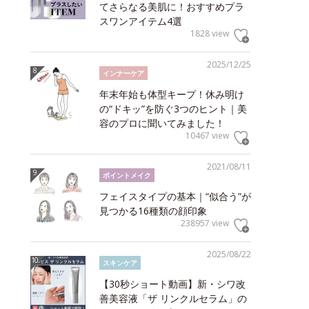
てさらなる美肌に！おすすめプラ
スワンアイテム4選
1828 view
2025/12/25
インナーケア
年末年始も体型キープ！休み明け
の“ドキッ”を防ぐ3つのヒント｜美
容のプロに聞いてみました！
10467 view
2021/08/11
ポイントメイク
フェイスタイプの基本｜“似合う”が
見つかる16種類の顔印象
238957 view
2025/08/22
スキンケア
【30秒ショート動画】新・シワ改
善美容液「ザ リンクルセラム」の