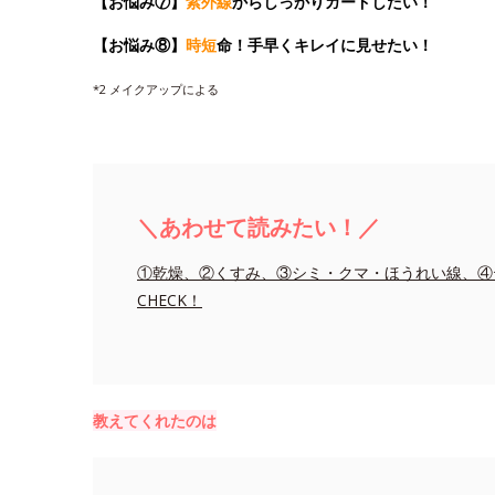
【お悩み⑦】
紫外線
からしっかりガードしたい！
【お悩み⑧】
時短
命！手早くキレイに見せたい！
*2 メイクアップによる
＼あわせて読みたい！／
①乾燥、②くすみ、③シミ・クマ・ほうれい線、④
CHECK！
教えてくれたのは