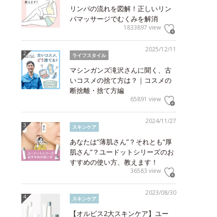
リンパの流れを図解！正しいリン
パマッサージでむくみを解消
1833897 view
2025/12/11
ライフスタイル
マシンガンズ滝沢さんに聞く、古
いコスメの捨て方は？｜コスメの
断捨離・捨て方編
65891 view
2024/11/27
スキンケア
あなたは“薄肌さん”？それとも“厚
肌さん”？ユードットシリーズのお
すすめの使い方、教えます！
36583 view
2023/08/30
スキンケア
【オルビス2大スキンケア】ユー