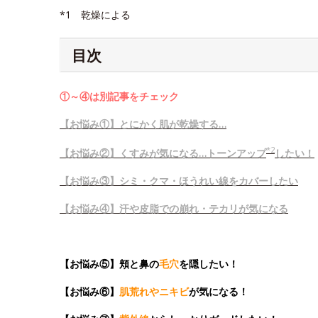
*1 乾燥による
目次
①～④は別記事をチェック
【お悩み①】とにかく肌が乾燥する…
*2
【お悩み②】くすみが気になる…トーンアップ
したい！
【お悩み③】シミ・クマ・ほうれい線をカバーしたい
【お悩み④】汗や皮脂での崩れ・テカリが気になる
【お悩み⑤】頬と鼻の
毛穴
を隠したい！
【お悩み⑥】
肌荒れやニキビ
が気になる！