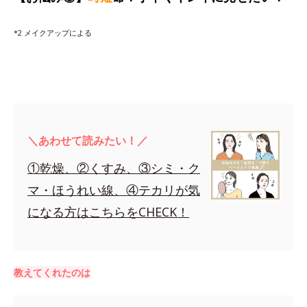
*2 メイクアップによる
＼あわせて読みたい！／
①乾燥、②くすみ、③シミ・ク
マ・ほうれい線、④テカリが気
になる方はこちらをCHECK！
教えてくれたのは