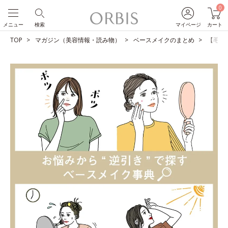
0
メニュー
検索
マイページ
カート
TOP
マガジン（美容情報・読み物）
ベースメイクのまとめ
【毛穴