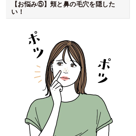
【お悩み⑤】頬と鼻の毛穴を隠した
い！