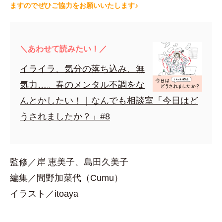
ますのでぜひご協力をお願いいたします♪
＼あわせて読みたい！／
イライラ、気分の落ち込み、無
気力…。春のメンタル不調をな
んとかしたい！｜なんでも相談室「今日はど
うされましたか？」#8
監修／岸 恵美子、島田久美子
編集／間野加菜代（Cumu）
イラスト／itoaya