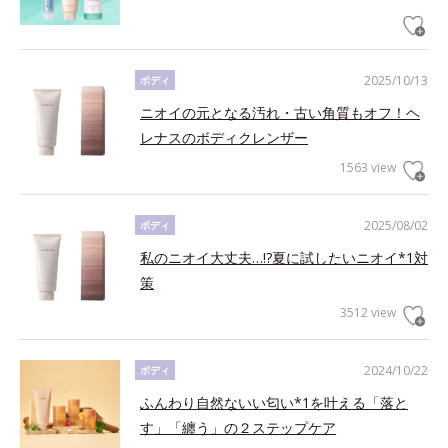
2025/10/13
ボディ
ニオイの元となる汚れ・古い角質もオフ！ヘ
レナスのボディクレンザー
1563 view
2025/08/02
ボディ
私のニオイ大丈夫…!?夏に試したいニオイ*1対
策
3512 view
2024/10/22
ボディ
ふんわり自然ないい匂い*1を叶える「落と
す」「纏う」の２ステップケア