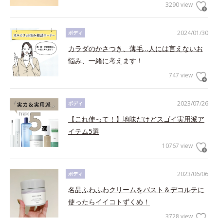
3290 view
2024/01/30
ボディ
カラダのかさつき、薄毛…人には言えないお
悩み、一緒に考えます！
747 view
2023/07/26
ボディ
【これ使って！】地味だけどスゴイ実用派ア
イテム5選
10767 view
2023/06/06
ボディ
名品ふわふわクリームをバスト＆デコルテに
使ったらイイコトずくめ！
3728 view