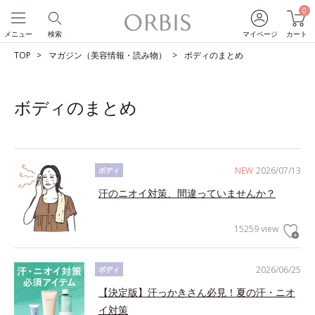
0
メニュー
検索
マイページ
カート
TOP
マガジン（美容情報・読み物）
ボディのまとめ
ボディのまとめ
NEW
2026/07/13
ボディ
汗のニオイ対策、間違っていませんか？
15259 view
2026/06/25
ボディ
【決定版】汗っかきさん必見！夏の汗・ニオ
イ対策