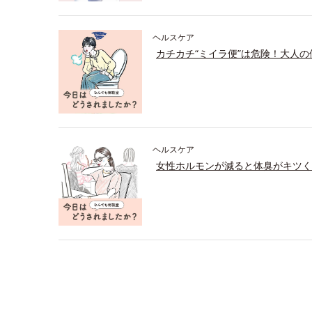
ヘルスケア
カチカチ“ミイラ便”は危険！大人
ヘルスケア
女性ホルモンが減ると体臭がキツく