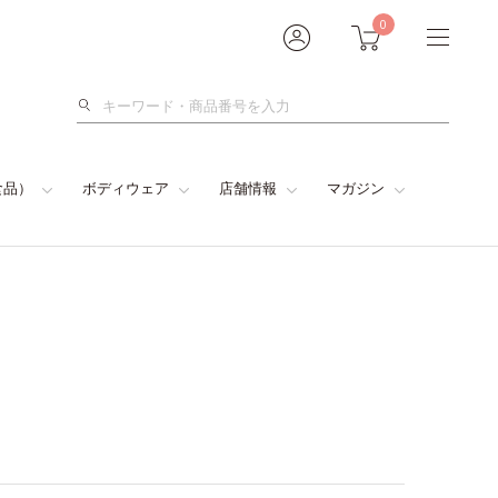
0
検
索
食品）
ボディウェア
店舗情報
マガジン