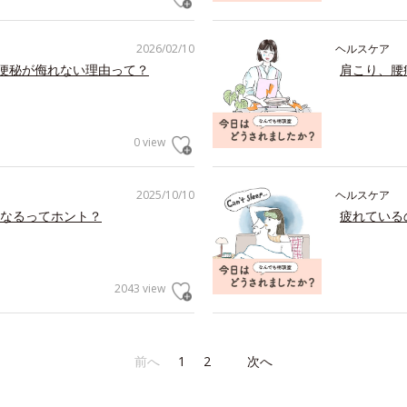
2026/02/10
ヘルスケア
の便秘が侮れない理由って？
肩こり、腰
0 view
2025/10/10
ヘルスケア
なるってホント？
疲れている
2043 view
前へ
1
2
次へ