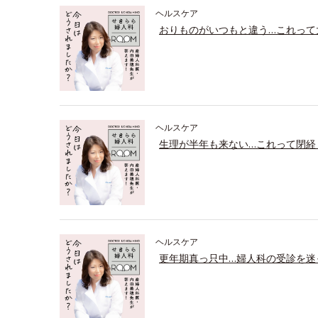
ヘルスケア
おりものがいつもと違う…これって
ヘルスケア
生理が半年も来ない…これって閉経
ヘルスケア
更年期真っ只中…婦人科の受診を迷