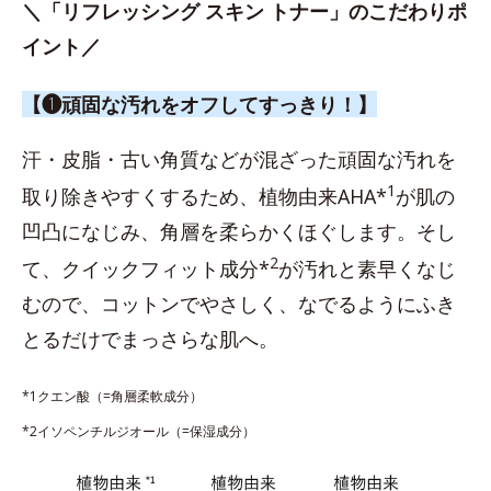
＼「リフレッシング スキン トナー」のこだわりポ
イント／
【❶頑固な汚れをオフしてすっきり！】
汗・皮脂・古い角質などが混ざった頑固な汚れを
1
取り除きやすくするため、植物由来AHA*
が肌の
凹凸になじみ、角層を柔らかくほぐします。そし
2
て、クイックフィット成分*
が汚れと素早くなじ
むので、コットンでやさしく、なでるようにふき
とるだけでまっさらな肌へ。
*1クエン酸（=角層柔軟成分）
*2イソペンチルジオール（=保湿成分）