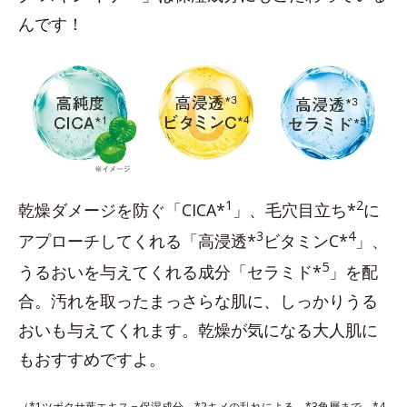
んです！
1
2
乾燥ダメージを防ぐ「CICA*
」、毛穴目立ち*
に
3
4
アプローチしてくれる「高浸透*
ビタミンC*
」、
5
うるおいを与えてくれる成分「セラミド*
」を配
合。汚れを取ったまっさらな肌に、しっかりうる
おいも与えてくれます。乾燥が気になる大人肌に
もおすすめですよ。
（*1ツボクサ葉エキス＝保湿成分 *2キメの乱れによる *3角層まで *4