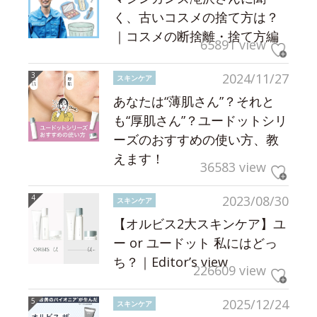
く、古いコスメの捨て方は？
｜コスメの断捨離・捨て方編
65891 view
2024/11/27
スキンケア
あなたは“薄肌さん”？それと
も“厚肌さん”？ユードットシリ
ーズのおすすめの使い方、教
えます！
36583 view
2023/08/30
スキンケア
【オルビス2大スキンケア】ユ
ー or ユードット 私にはどっ
ち？｜Editor’s view
226609 view
2025/12/24
スキンケア