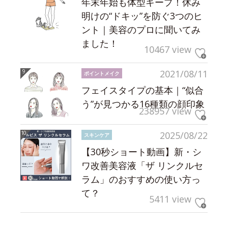
年末年始も体型キープ！休み
明けの“ドキッ”を防ぐ3つのヒ
ント｜美容のプロに聞いてみ
ました！
10467 view
2021/08/11
ポイントメイク
フェイスタイプの基本｜“似合
う”が見つかる16種類の顔印象
238957 view
2025/08/22
スキンケア
【30秒ショート動画】新・シ
ワ改善美容液「ザ リンクルセ
ラム」のおすすめの使い方っ
て？
5411 view