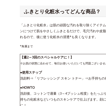
ふきとり化粧水ってどんな商品？
「ふきとり化粧水」は肌の頑固な汚れを取り除くアイテム
ンにつけて肌をやさしくふきとるだけで、毛穴汚れや皮脂
れるので、後に使う化粧水の浸透*も良くなります。
*角層まで
【週2～3回のスペシャルケアに！】
※お肌の状態に合わせて、毎日お使いいただいても問題ございませ
●使用ステップ
洗顔料⇒「リフレッシング スキン トナー」⇒お手持ちの
●HOWTO
洗顔後、コットンで適量（3～4プッシュ程度）をたっぷ
持ちの化粧水などいつものスキンケアで仕上げます。顔に
に！