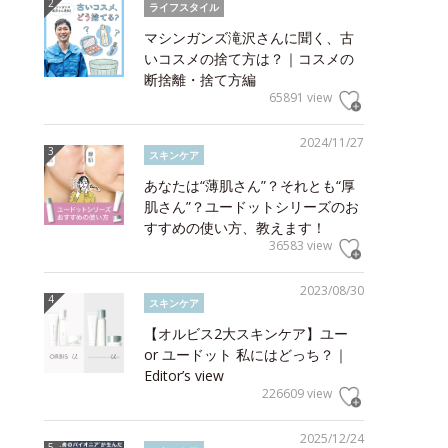
ライフスタイル
マシンガンズ滝沢さんに聞く、古
いコスメの捨て方は？｜コスメの
断捨離・捨て方編
65891 view
2024/11/27
スキンケア
あなたは“薄肌さん”？それとも“厚
肌さん”？ユードットシリーズのお
すすめの使い方、教えます！
36583 view
2023/08/30
スキンケア
【オルビス2大スキンケア】ユー
or ユードット 私にはどっち？｜
Editor’s view
226609 view
2025/12/24