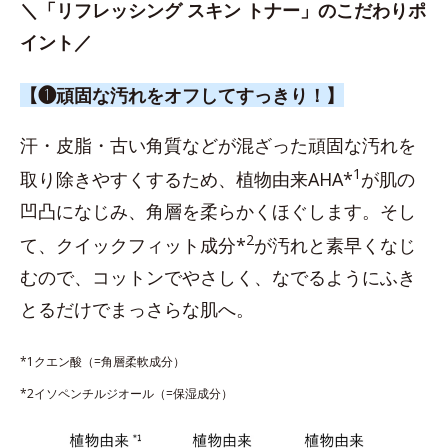
＼「リフレッシング スキン トナー」のこだわりポ
イント／
【❶頑固な汚れをオフしてすっきり！】
汗・皮脂・古い角質などが混ざった頑固な汚れを
1
取り除きやすくするため、植物由来AHA*
が肌の
凹凸になじみ、角層を柔らかくほぐします。そし
2
て、クイックフィット成分*
が汚れと素早くなじ
むので、コットンでやさしく、なでるようにふき
とるだけでまっさらな肌へ。
*1クエン酸（=角層柔軟成分）
*2イソペンチルジオール（=保湿成分）