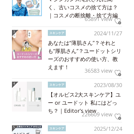
く、古いコスメの捨て方は？
｜コスメの断捨離・捨て方編
65891 view
2024/11/27
スキンケア
あなたは“薄肌さん”？それと
も“厚肌さん”？ユードットシリ
ーズのおすすめの使い方、教
えます！
36583 view
2023/08/30
スキンケア
【オルビス2大スキンケア】ユ
ー or ユードット 私にはどっ
ち？｜Editor’s view
226609 view
2025/12/24
スキンケア