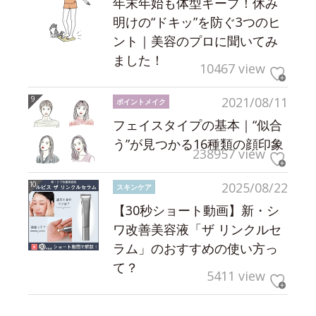
年末年始も体型キープ！休み
明けの“ドキッ”を防ぐ3つのヒ
ント｜美容のプロに聞いてみ
ました！
10467 view
2021/08/11
ポイントメイク
フェイスタイプの基本｜“似合
う”が見つかる16種類の顔印象
238957 view
2025/08/22
スキンケア
【30秒ショート動画】新・シ
ワ改善美容液「ザ リンクルセ
ラム」のおすすめの使い方っ
て？
5411 view