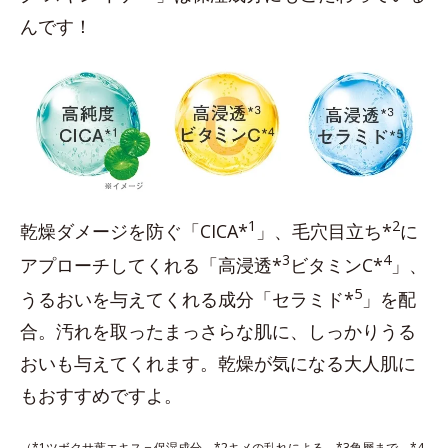
んです！
1
2
乾燥ダメージを防ぐ「CICA*
」、毛穴目立ち*
に
3
4
アプローチしてくれる「高浸透*
ビタミンC*
」、
5
うるおいを与えてくれる成分「セラミド*
」を配
合。汚れを取ったまっさらな肌に、しっかりうる
おいも与えてくれます。乾燥が気になる大人肌に
もおすすめですよ。
（*1ツボクサ葉エキス＝保湿成分 *2キメの乱れによる *3角層まで *4