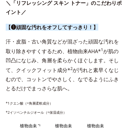
＼「リフレッシング スキン トナー」のこだわりポ
イント／
【❶頑固な汚れをオフしてすっきり！】
汗・皮脂・古い角質などが混ざった頑固な汚れを
1
取り除きやすくするため、植物由来AHA*
が肌の
凹凸になじみ、角層を柔らかくほぐします。そし
2
て、クイックフィット成分*
が汚れと素早くなじ
むので、コットンでやさしく、なでるようにふき
とるだけでまっさらな肌へ。
*1クエン酸（=角層柔軟成分）
*2イソペンチルジオール（=保湿成分）