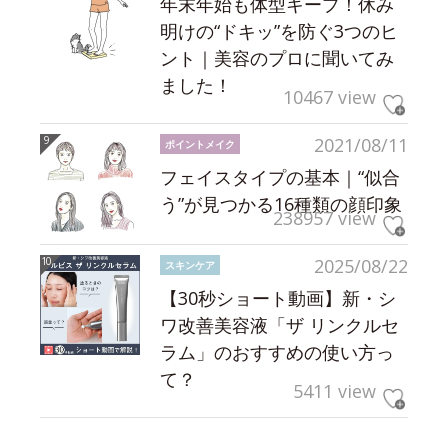
年末年始も体型キープ！休み
明けの“ドキッ”を防ぐ3つのヒ
ント｜美容のプロに聞いてみ
ました！
10467 view
2021/08/11
ポイントメイク
フェイスタイプの基本｜“似合
う”が見つかる16種類の顔印象
238957 view
2025/08/22
スキンケア
【30秒ショート動画】新・シ
ワ改善美容液「ザ リンクルセ
ラム」のおすすめの使い方っ
て？
5411 view