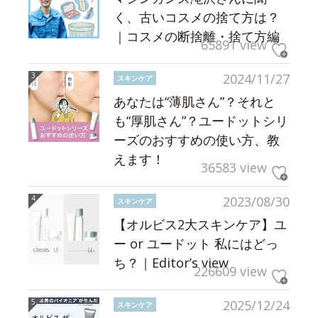
く、古いコスメの捨て方は？
｜コスメの断捨離・捨て方編
65891 view
2024/11/27
スキンケア
あなたは“薄肌さん”？それと
も“厚肌さん”？ユードットシリ
ーズのおすすめの使い方、教
えます！
36583 view
2023/08/30
スキンケア
【オルビス2大スキンケア】ユ
ー or ユードット 私にはどっ
ち？｜Editor’s view
226609 view
2025/12/24
スキンケア