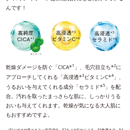
んです！
1
2
乾燥ダメージを防ぐ「CICA*
」、毛穴目立ち*
に
3
4
アプローチしてくれる「高浸透*
ビタミンC*
」、
5
うるおいを与えてくれる成分「セラミド*
」を配
合。汚れを取ったまっさらな肌に、しっかりうる
おいも与えてくれます。乾燥が気になる大人肌に
もおすすめですよ。
（*1ツボクサ葉エキス＝保湿成分 *2キメの乱れによる *3角層まで *4