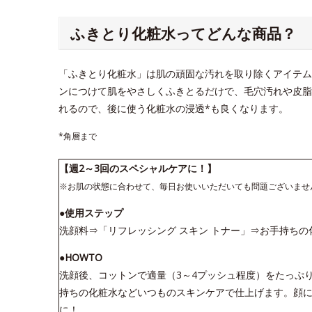
ふきとり化粧水ってどんな商品？
「ふきとり化粧水」は肌の頑固な汚れを取り除くアイテム
ンにつけて肌をやさしくふきとるだけで、毛穴汚れや皮脂
れるので、後に使う化粧水の浸透*も良くなります。
*角層まで
【週2～3回のスペシャルケアに！】
※お肌の状態に合わせて、毎日お使いいただいても問題ございませ
●使用ステップ
洗顔料⇒「リフレッシング スキン トナー」⇒お手持ちの
●HOWTO
洗顔後、コットンで適量（3～4プッシュ程度）をたっぷ
持ちの化粧水などいつものスキンケアで仕上げます。顔に
に！