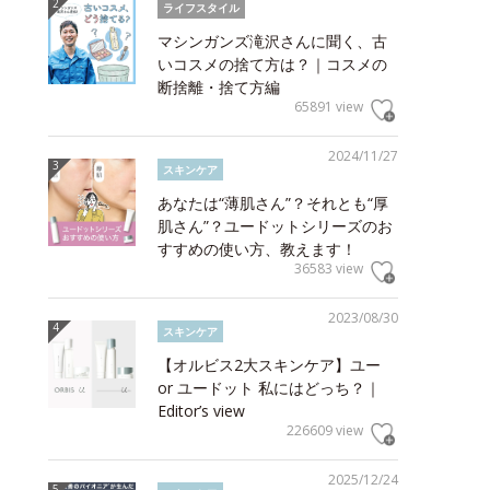
ライフスタイル
マシンガンズ滝沢さんに聞く、古
いコスメの捨て方は？｜コスメの
断捨離・捨て方編
65891 view
2024/11/27
スキンケア
あなたは“薄肌さん”？それとも“厚
肌さん”？ユードットシリーズのお
すすめの使い方、教えます！
36583 view
2023/08/30
スキンケア
【オルビス2大スキンケア】ユー
or ユードット 私にはどっち？｜
Editor’s view
226609 view
2025/12/24