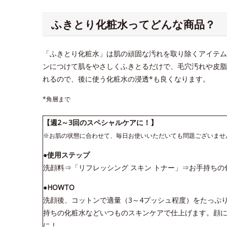
ふきとり化粧水ってどんな商品？
「ふきとり化粧水」は肌の頑固な汚れを取り除くアイテム
ンにつけて肌をやさしくふきとるだけで、毛穴汚れや皮脂
れるので、後に使う化粧水の浸透*も良くなります。
*角層まで
【週2～3回のスペシャルケアに！】
※お肌の状態に合わせて、毎日お使いいただいても問題ございませ
●使用ステップ
洗顔料⇒「リフレッシング スキン トナー」⇒お手持ちの
●HOWTO
洗顔後、コットンで適量（3～4プッシュ程度）をたっぷ
持ちの化粧水などいつものスキンケアで仕上げます。顔に
に！