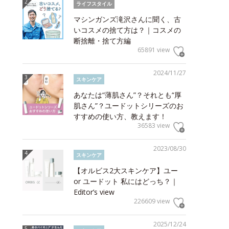
ライフスタイル
マシンガンズ滝沢さんに聞く、古
いコスメの捨て方は？｜コスメの
断捨離・捨て方編
65891 view
2024/11/27
スキンケア
あなたは“薄肌さん”？それとも“厚
肌さん”？ユードットシリーズのお
すすめの使い方、教えます！
36583 view
2023/08/30
スキンケア
【オルビス2大スキンケア】ユー
or ユードット 私にはどっち？｜
Editor’s view
226609 view
2025/12/24