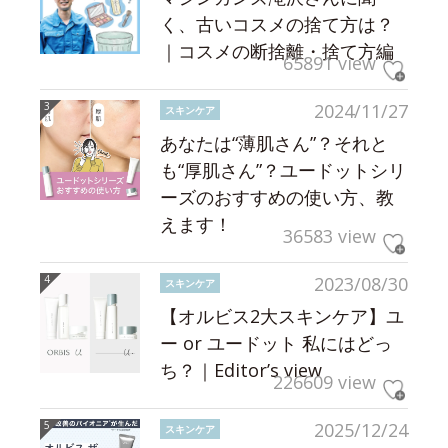
く、古いコスメの捨て方は？
｜コスメの断捨離・捨て方編
65891 view
2024/11/27
スキンケア
あなたは“薄肌さん”？それと
も“厚肌さん”？ユードットシリ
ーズのおすすめの使い方、教
えます！
36583 view
2023/08/30
スキンケア
【オルビス2大スキンケア】ユ
ー or ユードット 私にはどっ
ち？｜Editor’s view
226609 view
2025/12/24
スキンケア