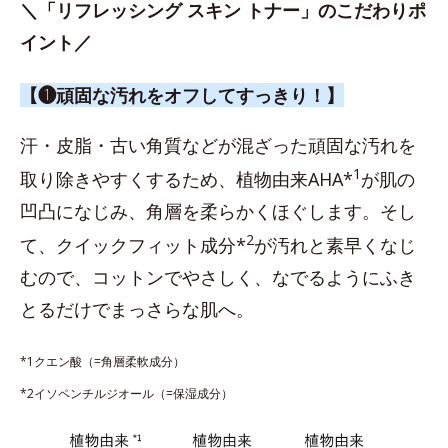
＼「リフレッシング スキン トナー」のこだわりポ
イント／
【❶頑固な汚れをオフしてすっきり！】
汗・皮脂・古い角質などが混ざった頑固な汚れを
1
取り除きやすくするため、植物由来AHA*
が肌の
凹凸になじみ、角層を柔らかくほぐします。そし
2
て、クイックフィット成分*
が汚れと素早くなじ
むので、コットンでやさしく、なでるようにふき
とるだけでまっさらな肌へ。
*1クエン酸（=角層柔軟成分）
*2イソペンチルジオール（=保湿成分）