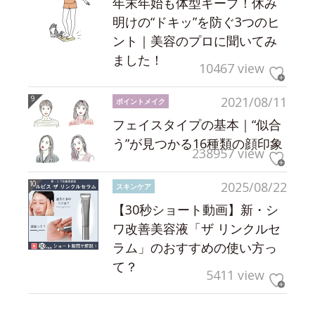
年末年始も体型キープ！休み
明けの“ドキッ”を防ぐ3つのヒ
ント｜美容のプロに聞いてみ
ました！
10467 view
2021/08/11
ポイントメイク
フェイスタイプの基本｜“似合
う”が見つかる16種類の顔印象
238957 view
2025/08/22
スキンケア
【30秒ショート動画】新・シ
ワ改善美容液「ザ リンクルセ
ラム」のおすすめの使い方っ
て？
5411 view