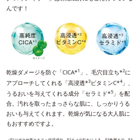
んです！
1
2
乾燥ダメージを防ぐ「CICA*
」、毛穴目立ち*
に
3
4
アプローチしてくれる「高浸透*
ビタミンC*
」、
5
うるおいを与えてくれる成分「セラミド*
」を配
合。汚れを取ったまっさらな肌に、しっかりうる
おいも与えてくれます。乾燥が気になる大人肌に
もおすすめですよ。
（*1ツボクサ葉エキス＝保湿成分 *2キメの乱れによる *3角層まで *4