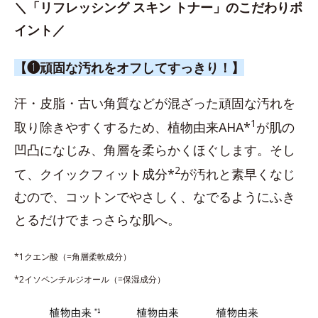
＼「リフレッシング スキン トナー」のこだわりポ
イント／
【❶頑固な汚れをオフしてすっきり！】
汗・皮脂・古い角質などが混ざった頑固な汚れを
1
取り除きやすくするため、植物由来AHA*
が肌の
凹凸になじみ、角層を柔らかくほぐします。そし
2
て、クイックフィット成分*
が汚れと素早くなじ
むので、コットンでやさしく、なでるようにふき
とるだけでまっさらな肌へ。
*1クエン酸（=角層柔軟成分）
*2イソペンチルジオール（=保湿成分）