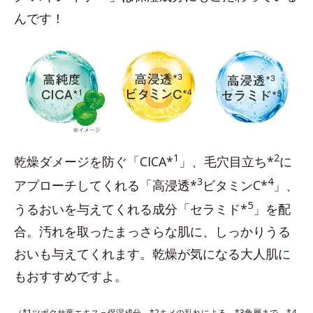
んです！
1
2
乾燥ダメージを防ぐ「CICA*
」、毛穴目立ち*
に
3
4
アプローチしてくれる「高浸透*
ビタミンC*
」、
5
うるおいを与えてくれる成分「セラミド*
」を配
合。汚れを取ったまっさらな肌に、しっかりうる
おいも与えてくれます。乾燥が気になる大人肌に
もおすすめですよ。
（*1ツボクサ葉エキス＝保湿成分 *2キメの乱れによる *3角層まで *4