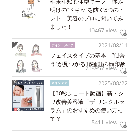
年末年始も体型キープ！休み
明けの“ドキッ”を防ぐ3つのヒ
ント｜美容のプロに聞いてみ
ました！
10467 view
2021/08/11
ポイントメイク
フェイスタイプの基本｜“似合
う”が見つかる16種類の顔印象
238957 view
2025/08/22
スキンケア
【30秒ショート動画】新・シ
ワ改善美容液「ザ リンクルセ
ラム」のおすすめの使い方っ
て？
5411 view