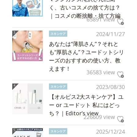
く、古いコスメの捨て方は？
｜コスメの断捨離・捨て方編
65891 view
2024/11/27
スキンケア
あなたは“薄肌さん”？それと
も“厚肌さん”？ユードットシリ
ーズのおすすめの使い方、教
えます！
36583 view
2023/08/30
スキンケア
【オルビス2大スキンケア】ユ
ー or ユードット 私にはどっ
ち？｜Editor’s view
226609 view
2025/12/24
スキンケア