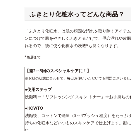
ふきとり化粧水ってどんな商品？
「ふきとり化粧水」は肌の頑固な汚れを取り除くアイテム
ンにつけて肌をやさしくふきとるだけで、毛穴汚れや皮脂
れるので、後に使う化粧水の浸透*も良くなります。
*角層まで
【週2～3回のスペシャルケアに！】
※お肌の状態に合わせて、毎日お使いいただいても問題ございませ
●使用ステップ
洗顔料⇒「リフレッシング スキン トナー」⇒お手持ちの
●HOWTO
洗顔後、コットンで適量（3～4プッシュ程度）をたっぷ
持ちの化粧水などいつものスキンケアで仕上げます。顔に
に！