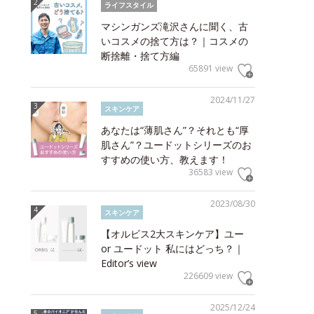
ライフスタイル
マシンガンズ滝沢さんに聞く、古
いコスメの捨て方は？｜コスメの
断捨離・捨て方編
65891 view
2024/11/27
スキンケア
あなたは“薄肌さん”？それとも“厚
肌さん”？ユードットシリーズのお
すすめの使い方、教えます！
36583 view
2023/08/30
スキンケア
【オルビス2大スキンケア】ユー
or ユードット 私にはどっち？｜
Editor’s view
226609 view
2025/12/24