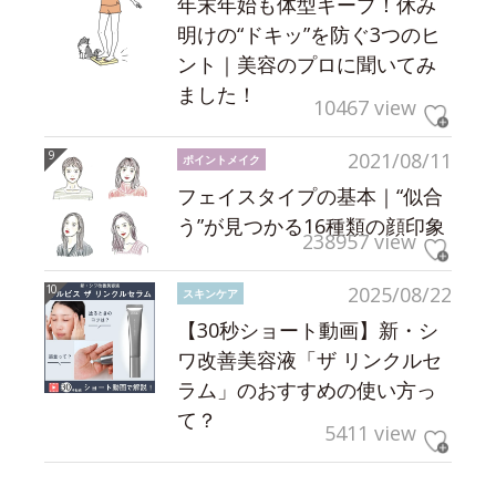
年末年始も体型キープ！休み
明けの“ドキッ”を防ぐ3つのヒ
ント｜美容のプロに聞いてみ
ました！
10467 view
2021/08/11
ポイントメイク
フェイスタイプの基本｜“似合
う”が見つかる16種類の顔印象
238957 view
2025/08/22
スキンケア
【30秒ショート動画】新・シ
ワ改善美容液「ザ リンクルセ
ラム」のおすすめの使い方っ
て？
5411 view