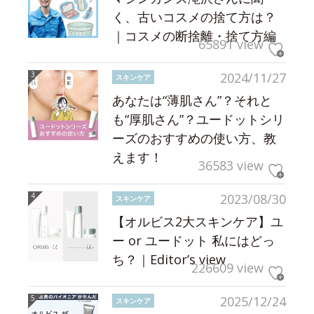
く、古いコスメの捨て方は？
｜コスメの断捨離・捨て方編
65891 view
2024/11/27
スキンケア
あなたは“薄肌さん”？それと
も“厚肌さん”？ユードットシリ
ーズのおすすめの使い方、教
えます！
36583 view
2023/08/30
スキンケア
【オルビス2大スキンケア】ユ
ー or ユードット 私にはどっ
ち？｜Editor’s view
226609 view
2025/12/24
スキンケア