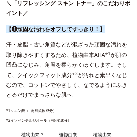
＼「リフレッシング スキン トナー」のこだわりポ
イント／
【❶頑固な汚れをオフしてすっきり！】
汗・皮脂・古い角質などが混ざった頑固な汚れを
1
取り除きやすくするため、植物由来AHA*
が肌の
凹凸になじみ、角層を柔らかくほぐします。そし
2
て、クイックフィット成分*
が汚れと素早くなじ
むので、コットンでやさしく、なでるようにふき
とるだけでまっさらな肌へ。
*1クエン酸（=角層柔軟成分）
*2イソペンチルジオール（=保湿成分）