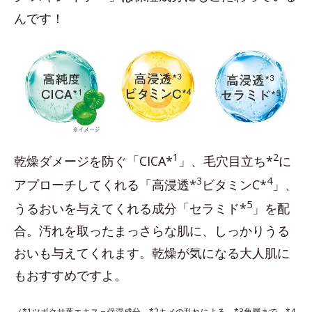
んです！
1
2
乾燥ダメージを防ぐ「CICA*
」、毛穴目立ち*
に
3
4
アプローチしてくれる「高浸透*
ビタミンC*
」、
5
うるおいを与えてくれる成分「セラミド*
」を配
合。汚れを取ったまっさらな肌に、しっかりうる
おいも与えてくれます。乾燥が気になる大人肌に
もおすすめですよ。
（*1ツボクサ葉エキス＝保湿成分 *2キメの乱れによる *3角層まで *4