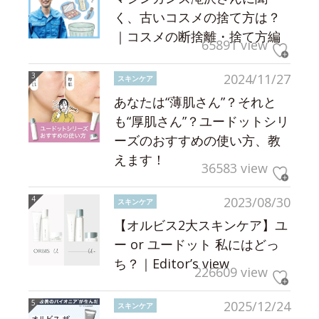
く、古いコスメの捨て方は？
｜コスメの断捨離・捨て方編
65891 view
2024/11/27
スキンケア
あなたは“薄肌さん”？それと
も“厚肌さん”？ユードットシリ
ーズのおすすめの使い方、教
えます！
36583 view
2023/08/30
スキンケア
【オルビス2大スキンケア】ユ
ー or ユードット 私にはどっ
ち？｜Editor’s view
226609 view
2025/12/24
スキンケア