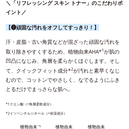
＼「リフレッシング スキン トナー」のこだわりポ
イント／
【❶頑固な汚れをオフしてすっきり！】
汗・皮脂・古い角質などが混ざった頑固な汚れを
1
取り除きやすくするため、植物由来AHA*
が肌の
凹凸になじみ、角層を柔らかくほぐします。そし
2
て、クイックフィット成分*
が汚れと素早くなじ
むので、コットンでやさしく、なでるようにふき
とるだけでまっさらな肌へ。
*1クエン酸（=角層柔軟成分）
*2イソペンチルジオール（=保湿成分）