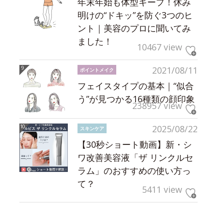
年末年始も体型キープ！休み
明けの“ドキッ”を防ぐ3つのヒ
ント｜美容のプロに聞いてみ
ました！
10467 view
2021/08/11
ポイントメイク
フェイスタイプの基本｜“似合
う”が見つかる16種類の顔印象
238957 view
2025/08/22
スキンケア
【30秒ショート動画】新・シ
ワ改善美容液「ザ リンクルセ
ラム」のおすすめの使い方っ
て？
5411 view