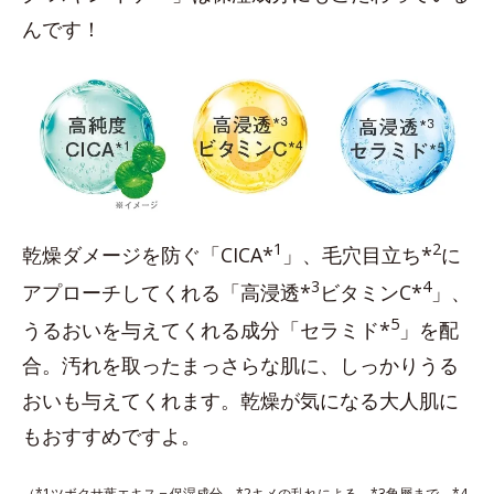
んです！
1
2
乾燥ダメージを防ぐ「CICA*
」、毛穴目立ち*
に
3
4
アプローチしてくれる「高浸透*
ビタミンC*
」、
5
うるおいを与えてくれる成分「セラミド*
」を配
合。汚れを取ったまっさらな肌に、しっかりうる
おいも与えてくれます。乾燥が気になる大人肌に
もおすすめですよ。
（*1ツボクサ葉エキス＝保湿成分 *2キメの乱れによる *3角層まで *4