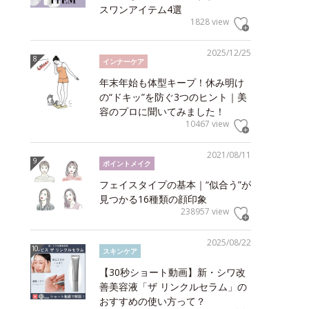
スワンアイテム4選
1828 view
2025/12/25
インナーケア
年末年始も体型キープ！休み明け
の“ドキッ”を防ぐ3つのヒント｜美
容のプロに聞いてみました！
10467 view
2021/08/11
ポイントメイク
フェイスタイプの基本｜“似合う”が
見つかる16種類の顔印象
238957 view
2025/08/22
スキンケア
【30秒ショート動画】新・シワ改
善美容液「ザ リンクルセラム」の
おすすめの使い方って？