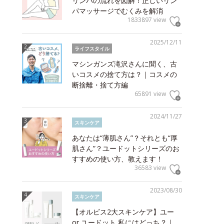
リンパの流れを図解！正しいリン
パマッサージでむくみを解消
1833897 view
2025/12/11
ライフスタイル
マシンガンズ滝沢さんに聞く、古
いコスメの捨て方は？｜コスメの
断捨離・捨て方編
65891 view
2024/11/27
スキンケア
あなたは“薄肌さん”？それとも“厚
肌さん”？ユードットシリーズのお
すすめの使い方、教えます！
36583 view
2023/08/30
スキンケア
【オルビス2大スキンケア】ユー
or ユードット 私にはどっち？｜