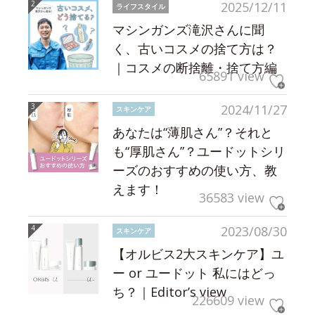
2025/12/11
ライフスタイル
マシンガンズ滝沢さんに聞
く、古いコスメの捨て方は？
｜コスメの断捨離・捨て方編
65891 view
2024/11/27
スキンケア
あなたは“薄肌さん”？それと
も“厚肌さん”？ユードットシリ
ーズのおすすめの使い方、教
えます！
36583 view
2023/08/30
スキンケア
【オルビス2大スキンケア】ユ
ー or ユードット 私にはどっ
ち？｜Editor’s view
226609 view