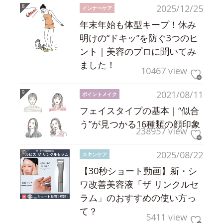
2025/12/25
インナーケア
年末年始も体型キープ！休み
明けの“ドキッ”を防ぐ3つのヒ
ント｜美容のプロに聞いてみ
ました！
10467 view
2021/08/11
ポイントメイク
フェイスタイプの基本｜“似合
う”が見つかる16種類の顔印象
238957 view
2025/08/22
スキンケア
【30秒ショート動画】新・シ
ワ改善美容液「ザ リンクルセ
ラム」のおすすめの使い方っ
て？
5411 view