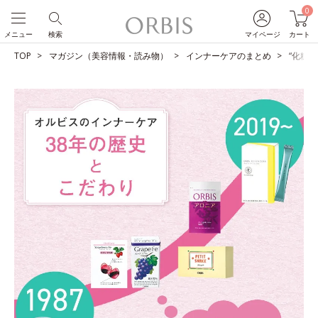
0
メニュー
検索
マイページ
カート
TOP
マガジン（美容情報・読み物）
インナーケアのまとめ
“化粧