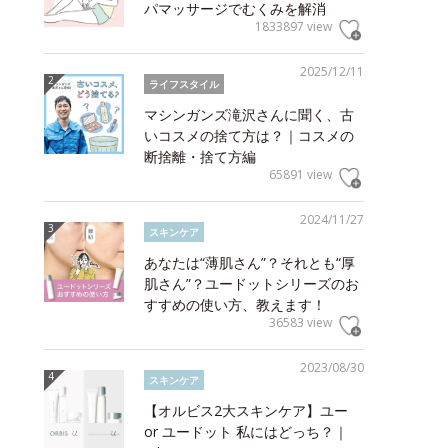
パマッサージでむくみを解消
1833897 view
2025/12/11
ライフスタイル
マシンガンズ滝沢さんに聞く、古
いコスメの捨て方は？｜コスメの
断捨離・捨て方編
65891 view
2024/11/27
スキンケア
あなたは“薄肌さん”？それとも“厚
肌さん”？ユードットシリーズのお
すすめの使い方、教えます！
36583 view
2023/08/30
スキンケア
【オルビス2大スキンケア】ユー
or ユードット 私にはどっち？｜