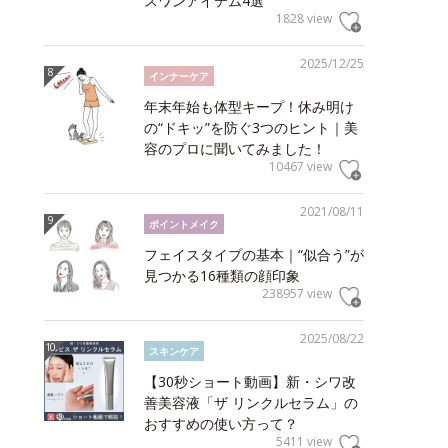
スワンアイテム4選
1828 view
2025/12/25
インナーケア
年末年始も体型キープ！休み明け
の“ドキッ”を防ぐ3つのヒント｜美
容のプロに聞いてみました！
10467 view
2021/08/11
ポイントメイク
フェイスタイプの基本｜“似合う”が
見つかる16種類の顔印象
238957 view
2025/08/22
スキンケア
【30秒ショート動画】新・シワ改
善美容液「ザ リンクルセラム」の
おすすめの使い方って？
5411 view