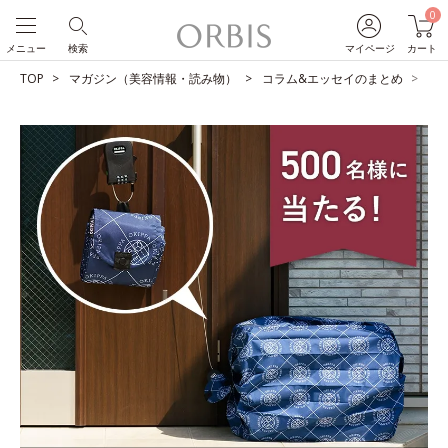
0
メニュー
検索
マイページ
カート
TOP
マガジン（美容情報・読み物）
コラム&エッセイのまとめ
【