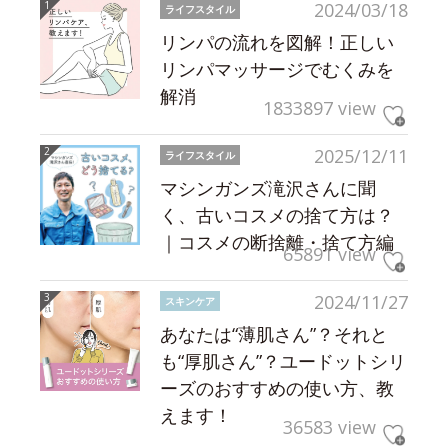
2024/03/18
ライフスタイル
リンパの流れを図解！正しい
リンパマッサージでむくみを
解消
1833897 view
2025/12/11
ライフスタイル
マシンガンズ滝沢さんに聞
く、古いコスメの捨て方は？
｜コスメの断捨離・捨て方編
65891 view
2024/11/27
スキンケア
あなたは“薄肌さん”？それと
も“厚肌さん”？ユードットシリ
ーズのおすすめの使い方、教
えます！
36583 view