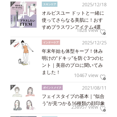
2025/12/18
スキンケア
オルビスユー ドットと一緒に
使ってさらなる美肌に！おす
すめプラスワンアイテム4選
1828 view
2025/12/25
インナーケア
年末年始も体型キープ！休み
明けの“ドキッ”を防ぐ3つのヒ
ント｜美容のプロに聞いてみ
ました！
10467 view
2021/08/11
ポイントメイク
フェイスタイプの基本｜“似合
う”が見つかる16種類の顔印象
238957 view