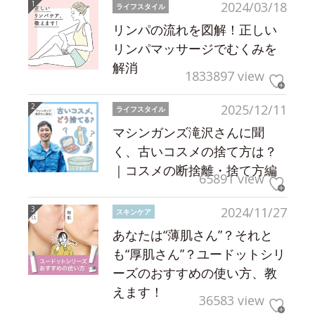
2024/03/18
ライフスタイル
リンパの流れを図解！正しい
リンパマッサージでむくみを
解消
1833897 view
2025/12/11
ライフスタイル
マシンガンズ滝沢さんに聞
く、古いコスメの捨て方は？
｜コスメの断捨離・捨て方編
65891 view
2024/11/27
スキンケア
あなたは“薄肌さん”？それと
も“厚肌さん”？ユードットシリ
ーズのおすすめの使い方、教
えます！
36583 view