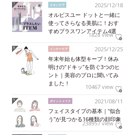
2025/12/18
スキンケア
オルビスユー ドットと一緒に
使ってさらなる美肌に！おす
すめプラスワンアイテム4選
1828 view
2025/12/25
インナーケア
年末年始も体型キープ！休み
明けの“ドキッ”を防ぐ3つのヒ
ント｜美容のプロに聞いてみ
ました！
10467 view
2021/08/11
ポイントメイク
フェイスタイプの基本｜“似合
う”が見つかる16種類の顔印象
238957 view