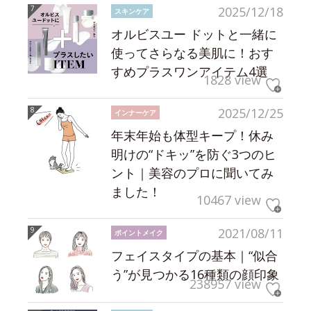
2025/12/18
スキンケア
オルビスユー ドットと一緒に
使ってさらなる美肌に！おす
すめプラスワンアイテム4選
1828 view
2025/12/25
インナーケア
年末年始も体型キープ！休み
明けの“ドキッ”を防ぐ3つのヒ
ント｜美容のプロに聞いてみ
ました！
10467 view
2021/08/11
ポイントメイク
フェイスタイプの基本｜“似合
う”が見つかる16種類の顔印象
238957 view