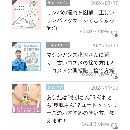
2024/03/18
ライフスタイル
リンパの流れを図解！正しい
リンパマッサージでむくみを
解消
1833897 view
2025/12/11
ライフスタイル
マシンガンズ滝沢さんに聞
く、古いコスメの捨て方は？
｜コスメの断捨離・捨て方編
65891 view
2024/11/27
スキンケア
あなたは“薄肌さん”？それと
も“厚肌さん”？ユードットシリ
ーズのおすすめの使い方、教
えます！
36583 view