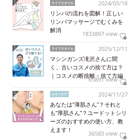
2024/03/18
ライフスタイル
リンパの流れを図解！正しい
リンパマッサージでむくみを
解消
1833897 view
2025/12/11
ライフスタイル
マシンガンズ滝沢さんに聞
く、古いコスメの捨て方は？
｜コスメの断捨離・捨て方編
65891 view
2024/11/27
スキンケア
あなたは“薄肌さん”？それと
も“厚肌さん”？ユードットシリ
ーズのおすすめの使い方、教
えます！
36583 view