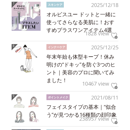
2025/12/18
スキンケア
オルビスユー ドットと一緒に
使ってさらなる美肌に！おす
すめプラスワンアイテム4選
1828 view
2025/12/25
インナーケア
年末年始も体型キープ！休み
明けの“ドキッ”を防ぐ3つのヒ
ント｜美容のプロに聞いてみ
ました！
10467 view
2021/08/11
ポイントメイク
フェイスタイプの基本｜“似合
う”が見つかる16種類の顔印象
238957 view