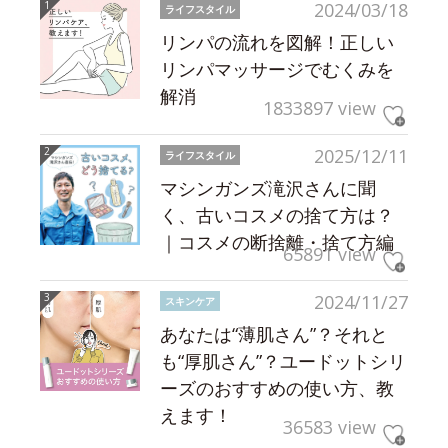
2024/03/18
ライフスタイル
リンパの流れを図解！正しい
リンパマッサージでむくみを
解消
1833897 view
2025/12/11
ライフスタイル
マシンガンズ滝沢さんに聞
く、古いコスメの捨て方は？
｜コスメの断捨離・捨て方編
65891 view
2024/11/27
スキンケア
あなたは“薄肌さん”？それと
も“厚肌さん”？ユードットシリ
ーズのおすすめの使い方、教
えます！
36583 view