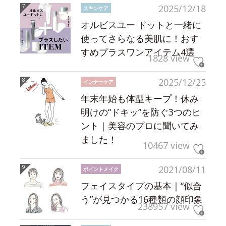
2025/12/18
スキンケア
オルビスユー ドットと一緒に
使ってさらなる美肌に！おす
すめプラスワンアイテム4選
1828 view
2025/12/25
インナーケア
年末年始も体型キープ！休み
明けの“ドキッ”を防ぐ3つのヒ
ント｜美容のプロに聞いてみ
ました！
10467 view
2021/08/11
ポイントメイク
フェイスタイプの基本｜“似合
う”が見つかる16種類の顔印象
238957 view