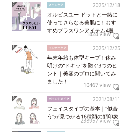
2025/12/18
スキンケア
オルビスユー ドットと一緒に
使ってさらなる美肌に！おす
すめプラスワンアイテム4選
1828 view
2025/12/25
インナーケア
年末年始も体型キープ！休み
明けの“ドキッ”を防ぐ3つのヒ
ント｜美容のプロに聞いてみ
ました！
10467 view
2021/08/11
ポイントメイク
フェイスタイプの基本｜“似合
う”が見つかる16種類の顔印象
238957 view