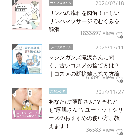
2024/03/18
ライフスタイル
リンパの流れを図解！正しい
リンパマッサージでむくみを
解消
1833897 view
2025/12/11
ライフスタイル
マシンガンズ滝沢さんに聞
く、古いコスメの捨て方は？
｜コスメの断捨離・捨て方編
65891 view
2024/11/27
スキンケア
あなたは“薄肌さん”？それと
も“厚肌さん”？ユードットシリ
ーズのおすすめの使い方、教
えます！
36583 view