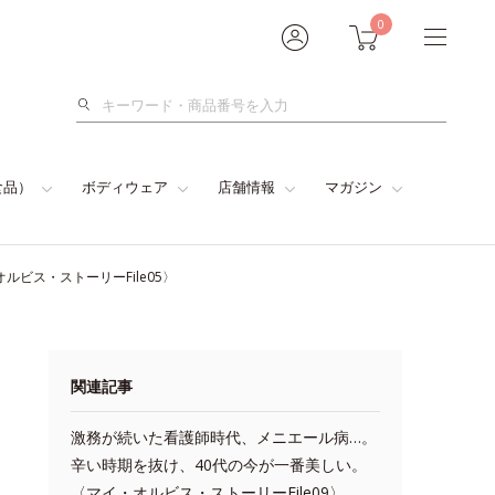
0
検
索
食品）
ボディウェア
店舗情報
マガジン
ビス・ストーリーFile05〉
関連記事
激務が続いた看護師時代、メニエール病…。
辛い時期を抜け、40代の今が一番美しい。
〈マイ・オルビス・ストーリーFile09〉