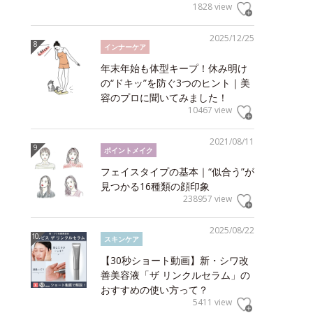
1828 view
2025/12/25
インナーケア
年末年始も体型キープ！休み明け
の“ドキッ”を防ぐ3つのヒント｜美
容のプロに聞いてみました！
10467 view
2021/08/11
ポイントメイク
フェイスタイプの基本｜“似合う”が
見つかる16種類の顔印象
238957 view
2025/08/22
スキンケア
【30秒ショート動画】新・シワ改
善美容液「ザ リンクルセラム」の
おすすめの使い方って？
5411 view