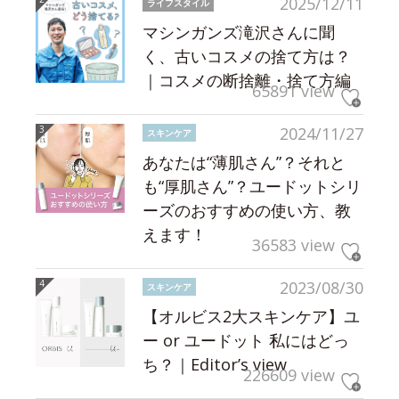
2025/12/11
ライフスタイル
マシンガンズ滝沢さんに聞
く、古いコスメの捨て方は？
｜コスメの断捨離・捨て方編
65891 view
2024/11/27
スキンケア
あなたは“薄肌さん”？それと
も“厚肌さん”？ユードットシリ
ーズのおすすめの使い方、教
えます！
36583 view
2023/08/30
スキンケア
【オルビス2大スキンケア】ユ
ー or ユードット 私にはどっ
ち？｜Editor’s view
226609 view