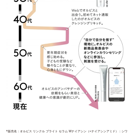
*販売名：オルビス リンクル ブライト セラム Wナイアシン（=ナイアシンアミド）：シワ