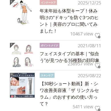
2025/12/25
インナーケア
年末年始も体型キープ！休み
明けの“ドキッ”を防ぐ3つのヒ
ント｜美容のプロに聞いてみ
ました！
10467 view
2021/08/11
ポイントメイク
フェイスタイプの基本｜“似合
う”が見つかる16種類の顔印象
238957 view
2025/08/22
スキンケア
【30秒ショート動画】新・シ
ワ改善美容液「ザ リンクルセ
ラム」のおすすめの使い方っ
て？
5411 view