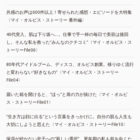
共感のお声は600件以上！寄せられた感想・エピソードを大特集
〈マイ・オルビス・ストーリー 番外編〉
40代突入、肌は下り坂へ…。仕事で手一杯の毎日で美容は後回
し。そんな私を救った“みんなのクチコミ”〈マイ・オルビス・ス
トーリーFile06〉
80年代アイドルブーム、ディスコ、オルビス創業。移りゆく流行
と変わらない“好きなもの”〈マイ・オルビス・ストーリー
File04〉
届いた箱を開けると、“ほっ”と肩の力が抜けた〈マイ・オルビ
ス・ストーリーFile01〉
“生き方は顔に出る”という言葉をきっかけに。自分の肌も人生も
大切にしようと思えた〈マイ・オルビス・ストーリーFile10〉
保湿が続かない息子への”新しい選択”。更年期の私も前を向くた