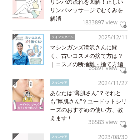
リンパの流れを図解！正しい
リンパマッサージでむくみを
解消
1833897 view
2025/12/11
ライフスタイル
マシンガンズ滝沢さんに聞
く、古いコスメの捨て方は？
｜コスメの断捨離・捨て方編
65891 view
2024/11/27
スキンケア
あなたは“薄肌さん”？それと
も“厚肌さん”？ユードットシリ
ーズのおすすめの使い方、教
えます！
36583 view
2023/08/30
スキンケア