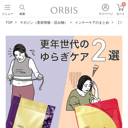
0
メニュー
検索
マイページ
カート
TOP
マガジン（美容情報・読み物）
インナーケアのまとめ
【更年