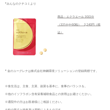
*みんなのクチコミより
商品：エクラエール 30日分
（331mg×60粒） 3,240円（税
込）
* 金のユーグレナは株式会社神鋼環境ソリューションの登録商標です。
※食生活は、主食、主菜、副菜を基本に、食事のバランスを。
※他のイソフラボン含有栄養補助食品との併用はお避けください。
※通院中の方はお医者様にご相談ください。
※粒の斑点と特有臭は原料によるものです。