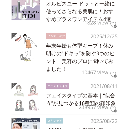
オルビスユー ドットと一緒に
使ってさらなる美肌に！おす
すめプラスワンアイテム4選
1828 view
2025/12/25
インナーケア
年末年始も体型キープ！休み
明けの“ドキッ”を防ぐ3つのヒ
ント｜美容のプロに聞いてみ
ました！
10467 view
2021/08/11
ポイントメイク
フェイスタイプの基本｜“似合
う”が見つかる16種類の顔印象
238957 view
2025/08/22
スキンケア