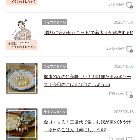
319 view
2025/11/07
ライフスタイル
“骨格に合わせたニット”で着太りが解決する!?
3645 view
2025/10/02
ライフスタイル
健康的なのに美味しい！万能酢たまねぎソー
ス｜今日のごはんは何にしよう#3
199 view
2025/09/18
ライフスタイル
金ゴマ香る！三世代で楽しむ我が家の冷や汁
｜今日のごはんは何にしよう#2
201 view