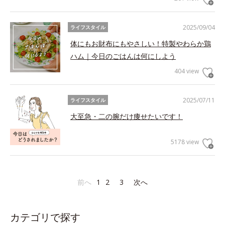
2025/09/04
ライフスタイル
体にもお財布にもやさしい！特製やわらか鶏
ハム｜今日のごはんは何にしよう
404 view
2025/07/11
ライフスタイル
大至急・二の腕だけ痩せたいです！
5178 view
前へ
1
2
3
次へ
カテゴリで探す