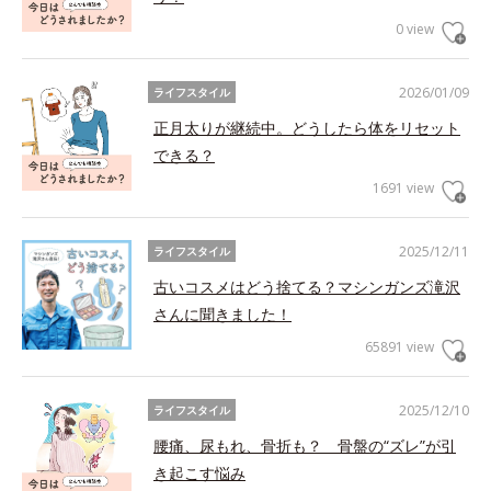
0 view
2026/01/09
ライフスタイル
正月太りが継続中。どうしたら体をリセット
できる？
1691 view
2025/12/11
ライフスタイル
古いコスメはどう捨てる？マシンガンズ滝沢
さんに聞きました！
65891 view
2025/12/10
ライフスタイル
腰痛、尿もれ、骨折も？ 骨盤の“ズレ”が引
き起こす悩み