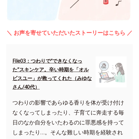
＼ お声を寄せていただいたストーリーはこちら ／
File03：つわりで“できなくなっ
た”スキンケア。辛い時期を「オル
ビスユー」が救ってくれた（みゆな
さん/40代）
つわりの影響であらゆる香りを体が受け付け
なくなってしまったり、子育てに奔走する毎
日のなか自分をいたわるのに罪悪感を持って
しまったり…。そんな難しい時期を経験され