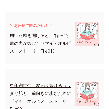
＼あわせて読みたい！／
届いた箱を開けると、“ほっ”と
肩の力が抜けた〈マイ・オルビ
ス・ストーリーFile01〉
更年期世代。変わり続けるカラ
ダと肌と、前向きに歩むために
〈マイ・オルビス・ストーリー
File02〉