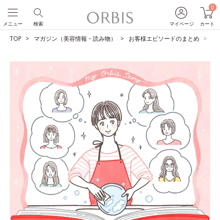
0
メニュー
検索
マイページ
カート
TOP
マガジン（美容情報・読み物）
お客様エピソードのまとめ
共