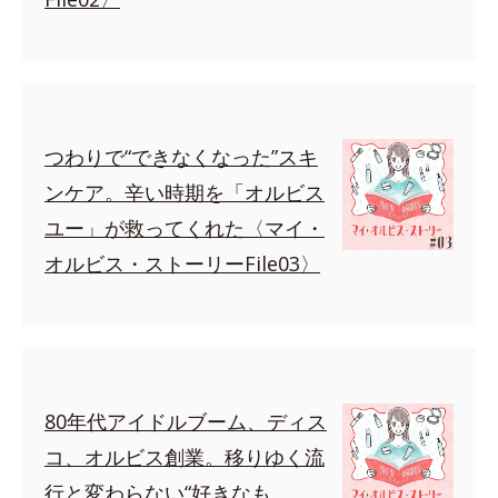
つわりで“できなくなった”スキ
ンケア。辛い時期を「オルビス
ユー」が救ってくれた〈マイ・
オルビス・ストーリーFile03〉
80年代アイドルブーム、ディス
コ、オルビス創業。移りゆく流
行と変わらない“好きなも