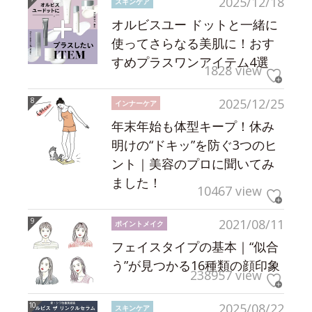
2025/12/18
スキンケア
オルビスユー ドットと一緒に
使ってさらなる美肌に！おす
すめプラスワンアイテム4選
1828 view
2025/12/25
インナーケア
年末年始も体型キープ！休み
明けの“ドキッ”を防ぐ3つのヒ
ント｜美容のプロに聞いてみ
ました！
10467 view
2021/08/11
ポイントメイク
フェイスタイプの基本｜“似合
う”が見つかる16種類の顔印象
238957 view
2025/08/22
スキンケア