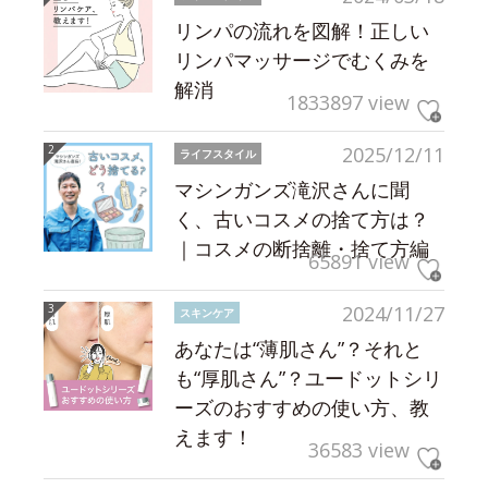
リンパの流れを図解！正しい
リンパマッサージでむくみを
解消
1833897 view
2025/12/11
ライフスタイル
マシンガンズ滝沢さんに聞
く、古いコスメの捨て方は？
｜コスメの断捨離・捨て方編
65891 view
2024/11/27
スキンケア
あなたは“薄肌さん”？それと
も“厚肌さん”？ユードットシリ
ーズのおすすめの使い方、教
えます！
36583 view