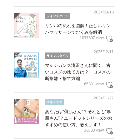
2024/03/18
ライフスタイル
リンパの流れを図解！正しいリン
パマッサージでむくみを解消
1833897 view
2025/12/11
ライフスタイル
マシンガンズ滝沢さんに聞く、古
いコスメの捨て方は？｜コスメの
断捨離・捨て方編
65891 view
2024/11/27
スキンケア
あなたは“薄肌さん”？それとも“厚
肌さん”？ユードットシリーズのお
すすめの使い方、教えます！
36583 view