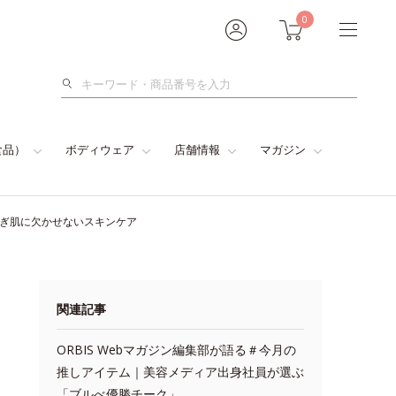
0
検
索
食品）
ボディウェア
店舗情報
マガジン
らぎ肌に欠かせないスキンケア
関連記事
ORBIS Webマガジン編集部が語る＃今月の
推しアイテム｜美容メディア出身社員が選ぶ
「ブルべ優勝チーク」