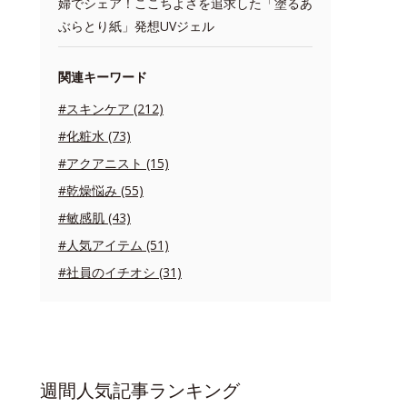
婦でシェア！ここちよさを追求した「塗るあ
ぶらとり紙」発想UVジェル
関連キーワード
#スキンケア (212)
#化粧水 (73)
#アクアニスト (15)
#乾燥悩み (55)
#敏感肌 (43)
#人気アイテム (51)
#社員のイチオシ (31)
週間人気記事ランキング