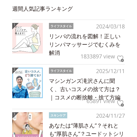
週間人気記事ランキング
2024/03/18
ライフスタイル
リンパの流れを図解！正しい
リンパマッサージでむくみを
解消
1833897 view
2025/12/11
ライフスタイル
マシンガンズ滝沢さんに聞
く、古いコスメの捨て方は？
｜コスメの断捨離・捨て方編
65891 view
2024/11/27
スキンケア
あなたは“薄肌さん”？それと
も“厚肌さん”？ユードットシリ