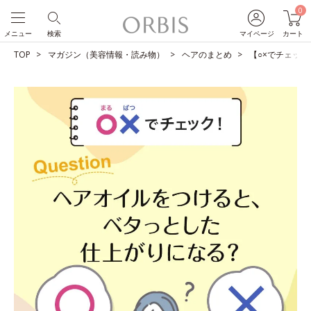
0
メニュー
検索
マイページ
カート
TOP
マガジン（美容情報・読み物）
ヘアのまとめ
【○×でチェッ