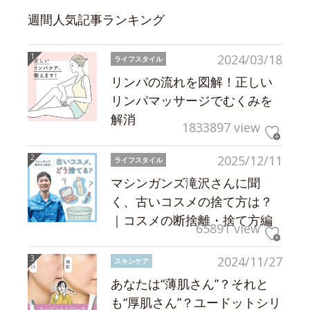
週間人気記事ランキング
2024/03/18
ライフスタイル
リンパの流れを図解！正しい
リンパマッサージでむくみを
解消
1833897 view
2025/12/11
ライフスタイル
マシンガンズ滝沢さんに聞
く、古いコスメの捨て方は？
｜コスメの断捨離・捨て方編
65891 view
2024/11/27
スキンケア
あなたは“薄肌さん”？それと
も“厚肌さん”？ユードットシリ